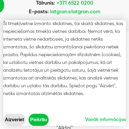
Tālrunis:
+371 6522 0200
E-pasts:
latgran@latgran.com
Šī tīmekļvietne izmanto sīkdatnes, tai skaitā sīkdatnes, kas
Atrašanās vieta kartē
nepieciešamas tīmekļa vietnes darbībai. Ņemot vērā, ka
Jaunjelgavā
interneta vietne nedarbosies, ja sīkdatnes netiks
izmantotas, šo sīkdatņu izmantošanai piekrišana netiek
Meža iela 4B
prasīta. Papildus nepieciešamajām sfizdatnēm (cookies),
Jaunjelgava, Aizkraukles novads
lai uzlabotu vietnes darbību un pakalpojumus, kā arī
analizētu lietotājus un pielāgotu saturu, šajā vietnē tiek
izmantotas arī analītiskās sīkdatnes, kas analizē vietnes
Tālrunis:
+371 6522 0200
darbību un uzlabo tās darbību. Spiežot pogu "Aizvērt",
E-pasts:
latgran@latgran.com
netiks izmantotas atzīmētās sīkdatnes.
Atrašanās vieta kartē
Gulbenē
Aizveriet
Piekrītu
Vairāk informācijas
"Alkšņi"